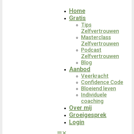
Home
Gratis
Tips
Zelfvertrouwen
Masterclass
Zelfvertrouwen
Podcast
Zelfvertrouwen
Blog
Aanbod
Veerkracht
Confidence Code
Bloeiend leven
Individuele
coaching
Over mij
Groeigesprek
Login