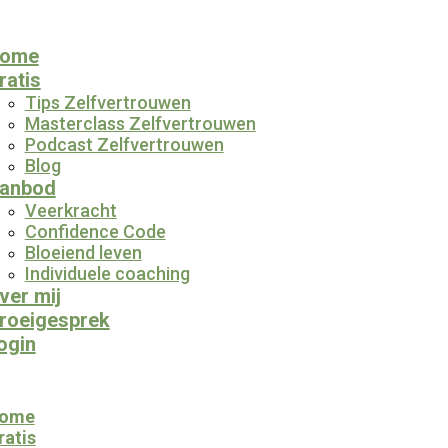
ome
ratis
Tips Zelfvertrouwen
Masterclass Zelfvertrouwen
Podcast Zelfvertrouwen
Blog
anbod
Veerkracht
Confidence Code
Bloeiend leven
Individuele coaching
ver mij
roeigesprek
ogin
ome
ratis