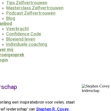
Tips Zelfvertrouwen
Masterclass Zelfvertrouwen
Podcast Zelfvertrouwen
Blog
anbod
Veerkracht
Confidence Code
Bloeiend leven
Individuele coaching
ver mij
roeigesprek
ogin
erschap
enlang een inspiratiebron voor velen, staat
ief leiderschap’ van
Stephen R. Covey.