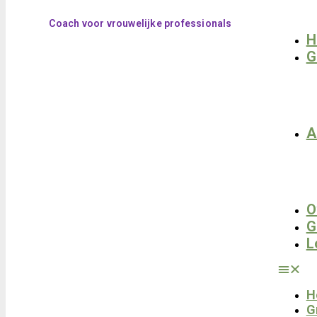
Coach voor vrouwelijke professionals
H
G
A
O
G
L
H
G