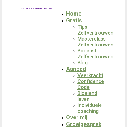
Coach voor vrouwelijke professionals
Home
Gratis
Tips
Zelfvertrouwen
Masterclass
Zelfvertrouwen
Podcast
Zelfvertrouwen
Blog
Aanbod
Veerkracht
Confidence
Code
Bloeiend
leven
Individuele
coaching
Over mij
Groeigesprek