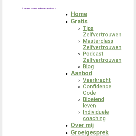
Coach voor vrouwelijke professionals
Home
Gratis
Tips
Zelfvertrouwen
Masterclass
Zelfvertrouwen
Podcast
Zelfvertrouwen
Blog
Aanbod
Veerkracht
Confidence
Code
Bloeiend
leven
Individuele
coaching
Over mij
Groeigesprek