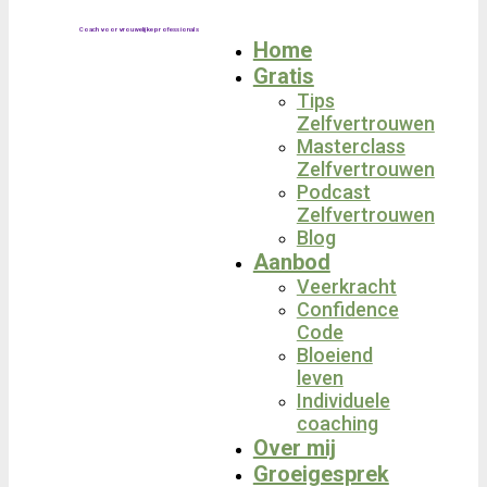
Coach voor vrouwelijke professionals
Home
Gratis
Tips
Zelfvertrouwen
Masterclass
Zelfvertrouwen
Podcast
Zelfvertrouwen
Blog
Aanbod
Veerkracht
Confidence
Code
Bloeiend
leven
Individuele
coaching
Over mij
Groeigesprek