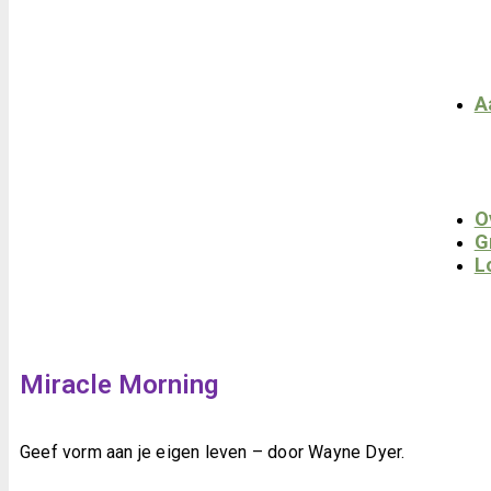
A
O
G
L
Miracle Morning
Geef vorm aan je eigen leven – door Wayne Dyer.