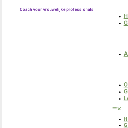
Coach voor vrouwelijke professionals
H
G
A
O
G
L
H
G