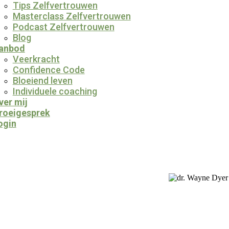
Tips Zelfvertrouwen
Masterclass Zelfvertrouwen
Podcast Zelfvertrouwen
Blog
anbod
Veerkracht
Confidence Code
Bloeiend leven
Individuele coaching
ver mij
roeigesprek
ogin