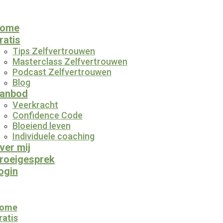
ome
ratis
Tips Zelfvertrouwen
Masterclass Zelfvertrouwen
Podcast Zelfvertrouwen
Blog
anbod
Veerkracht
Confidence Code
Bloeiend leven
Individuele coaching
ver mij
roeigesprek
ogin
ome
ratis