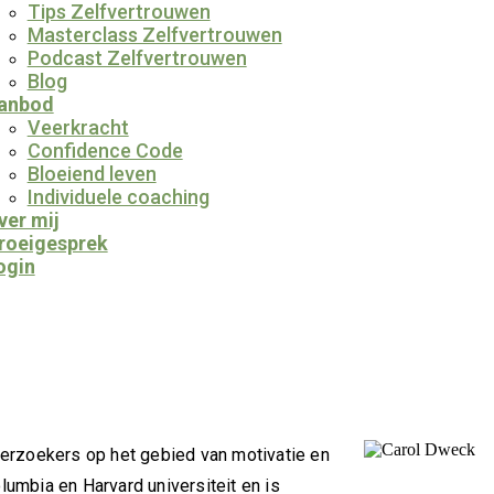
Tips Zelfvertrouwen
Masterclass Zelfvertrouwen
Podcast Zelfvertrouwen
Blog
anbod
Veerkracht
Confidence Code
Bloeiend leven
Individuele coaching
ver mij
roeigesprek
ogin
derzoekers op het gebied van motivatie en
umbia en Harvard universiteit en is