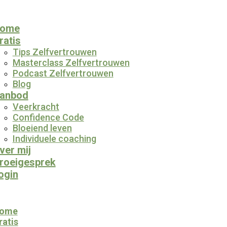
ome
ratis
Tips Zelfvertrouwen
Masterclass Zelfvertrouwen
Podcast Zelfvertrouwen
Blog
anbod
Veerkracht
Confidence Code
Bloeiend leven
Individuele coaching
ver mij
roeigesprek
ogin
ome
ratis