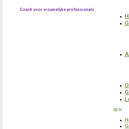
Coach voor vrouwelijke professionals
H
G
A
O
G
L
H
G