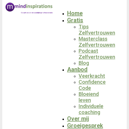
Home
Coach voor vrouwelijke professionals
Gratis
Tips
Zelfvertrouwen
Masterclass
Zelfvertrouwen
Podcast
Zelfvertrouwen
Blog
Aanbod
Veerkracht
Confidence
Code
Bloeiend
leven
Individuele
coaching
Over mij
Groeigesprek